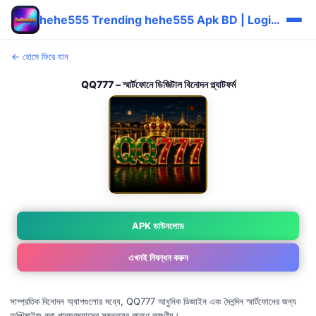
hehe555 Trending hehe555 Apk BD | Login সহজ Bonus 🔥
← হোমে ফিরে যান
QQ777 – স্মার্টফোনে ডিজিটাল বিনোদন প্ল্যাটফর্ম
APK ডাউনলোড
এখনই নিবন্ধন করুন
সাম্প্রতিক বিনোদন অ্যাপগুলোর মধ্যে, QQ777 আধুনিক ডিজাইন এবং দৈনন্দিন স্মার্টফোনের জন্য
অপ্টিমাইজ করা পারফরম্যান্সের সমন্বয়ের কারণে লক্ষণীয়।