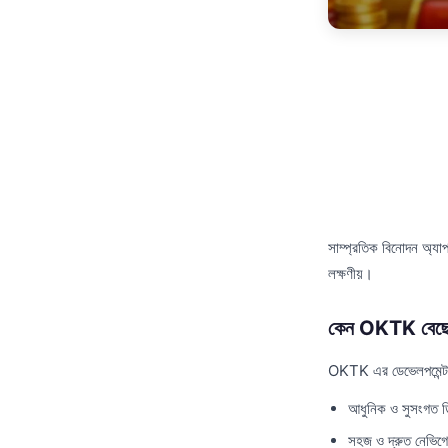
সাম্প্রতিক বিনোদন অ্যা
লক্ষণীয়।
কেন OKTK বেছে
OKTK এর ডেভেলপমেন্ট টিম
আধুনিক ও সুসংগত 
সহজ ও দ্রুত নেভিগ