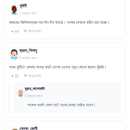
গৃহিণী
1 সপ্তাহ আগে
বাজারের জিনিসপত্রের দাম দিন দিন বাড়ছে। সংসার চালানো কঠিন হয়ে যাচ্ছে।
💬 উত্তর দিন
♥ 64
ভ্রমণ_পিপাসু
2 সপ্তাহ আগে
পরের ছুটিতে কোথায় যাওয়া যায়? দেশের ভেতরে নতুন কোনো জায়গা খুঁজছি।
💬 উত্তর দিন
♥ 55
ঘুরতে_ভালোবাসি
2 সপ্তাহ আগে
সাজেক ভ্যালি কেমন হয়? মেঘের রাজ্যে হারিয়ে যাবেন।
পেনশন_ভোগী