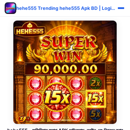
hehe555 Trending hehe555 Apk BD | Login সহজ Bonus 🔥