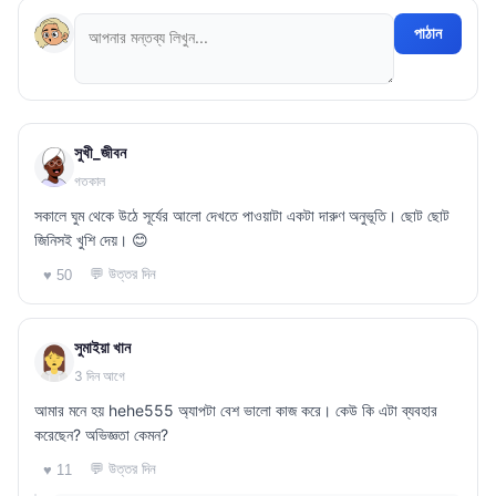
পাঠান
সুখী_জীবন
গতকাল
সকালে ঘুম থেকে উঠে সূর্যের আলো দেখতে পাওয়াটা একটা দারুণ অনুভূতি। ছোট ছোট
জিনিসই খুশি দেয়। 😊
💬 উত্তর দিন
♥ 50
সুমাইয়া খান
3 দিন আগে
আমার মনে হয় hehe555 অ্যাপটা বেশ ভালো কাজ করে। কেউ কি এটা ব্যবহার
করেছেন? অভিজ্ঞতা কেমন?
💬 উত্তর দিন
♥ 11