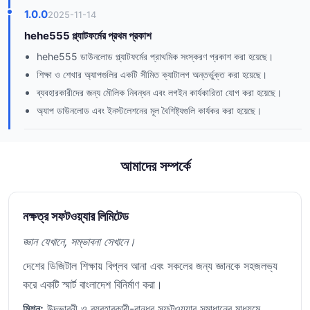
1.0.0
2025-11-14
hehe555 প্ল্যাটফর্মের প্রথম প্রকাশ
hehe555 ডাউনলোড প্ল্যাটফর্মের প্রাথমিক সংস্করণ প্রকাশ করা হয়েছে।
শিক্ষা ও শেখার অ্যাপগুলির একটি সীমিত ক্যাটালগ অন্তর্ভুক্ত করা হয়েছে।
ব্যবহারকারীদের জন্য মৌলিক নিবন্ধন এবং লগইন কার্যকারিতা যোগ করা হয়েছে।
অ্যাপ ডাউনলোড এবং ইনস্টলেশনের মূল বৈশিষ্ট্যগুলি কার্যকর করা হয়েছে।
আমাদের সম্পর্কে
নক্ষত্র সফটওয়্যার লিমিটেড
জ্ঞান যেখানে, সম্ভাবনা সেখানে।
দেশের ডিজিটাল শিক্ষায় বিপ্লব আনা এবং সকলের জন্য জ্ঞানকে সহজলভ্য
করে একটি স্মার্ট বাংলাদেশ বিনির্মাণ করা।
মিশন:
উদ্ভাবনী ও ব্যবহারকারী-বান্ধব সফটওয়্যার সমাধানের মাধ্যমে