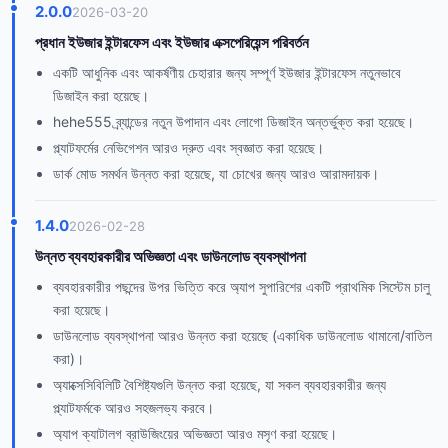
2.0.0
2026-03-20
প্রধান ইউজার ইন্টারফেস এবং ইউজার এক্সপেরিয়েন্স পরিবর্তন
একটি আধুনিক এবং আকর্ষণীয় চেহারার জন্য সম্পূর্ণ ইউজার ইন্টারফেস নতুনভাবে
ডিজাইন করা হয়েছে।
hehe555 ব্র্যান্ডের নতুন উপাদান এবং লোগো ডিজাইন অন্তর্ভুক্ত করা হয়েছে।
প্ল্যাটফর্মের নেভিগেশন আরও দ্রুত এবং স্বজ্ঞাত করা হয়েছে।
ডার্ক মোড সমর্থন উন্নত করা হয়েছে, যা চোখের জন্য আরও আরামদায়ক।
1.4.0
2026-02-28
উন্নত ব্যবহারকারীর অভিজ্ঞতা এবং ডাউনলোড ব্যবস্থাপনা
ব্যবহারকারীর পছন্দের উপর ভিত্তি করে অ্যাপ সুপারিশের একটি প্রাথমিক সিস্টেম চালু
করা হয়েছে।
ডাউনলোড ব্যবস্থাপনা আরও উন্নত করা হয়েছে (একাধিক ডাউনলোড থামানো/বাতিল
করা)।
অ্যাক্সেসিবিলিটি বৈশিষ্ট্যগুলি উন্নত করা হয়েছে, যা সকল ব্যবহারকারীর জন্য
প্ল্যাটফর্মকে আরও সহজলভ্য করবে।
অ্যাপ ক্যাটালগ ব্রাউজিংয়ের অভিজ্ঞতা আরও মসৃণ করা হয়েছে।