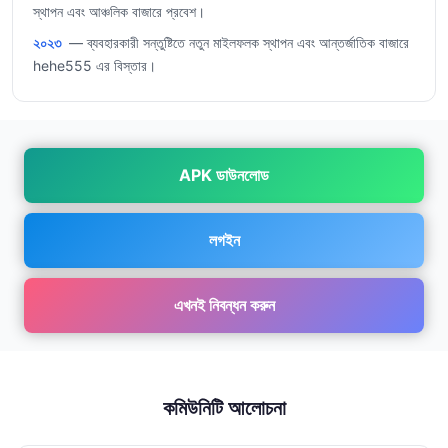
স্থাপন এবং আঞ্চলিক বাজারে প্রবেশ।
২০২৩
— ব্যবহারকারী সন্তুষ্টিতে নতুন মাইলফলক স্থাপন এবং আন্তর্জাতিক বাজারে
hehe555 এর বিস্তার।
APK ডাউনলোড
লগইন
এখনই নিবন্ধন করুন
কমিউনিটি আলোচনা