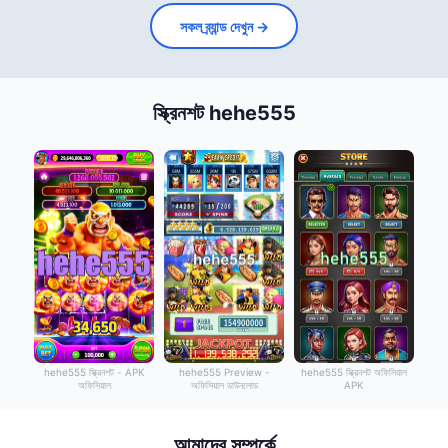
সকল ব্র্যান্ড দেখুন →
স্ক্রিনশট hehe555
hehe555 স্ক্রিনশট - APK
hehe555 Preview -
hehe555 স্ক্রিনশট অফিসিয়াল
অফিসিয়াল
অফিসিয়াল ডাউনলোড
APK
আমাদের সম্পর্কে