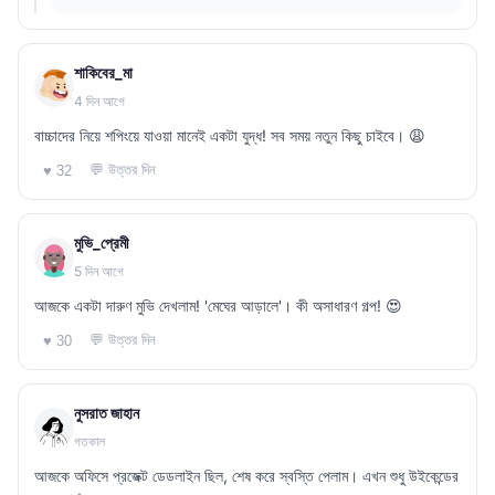
শাকিবের_মা
4 দিন আগে
বাচ্চাদের নিয়ে শপিংয়ে যাওয়া মানেই একটা যুদ্ধ! সব সময় নতুন কিছু চাইবে। 😩
💬 উত্তর দিন
♥ 32
মুভি_প্রেমী
5 দিন আগে
আজকে একটা দারুণ মুভি দেখলাম! 'মেঘের আড়ালে'। কী অসাধারণ গল্প! 😍
💬 উত্তর দিন
♥ 30
নুসরাত জাহান
গতকাল
আজকে অফিসে প্রজেক্ট ডেডলাইন ছিল, শেষ করে স্বস্তি পেলাম। এখন শুধু উইকেন্ডের