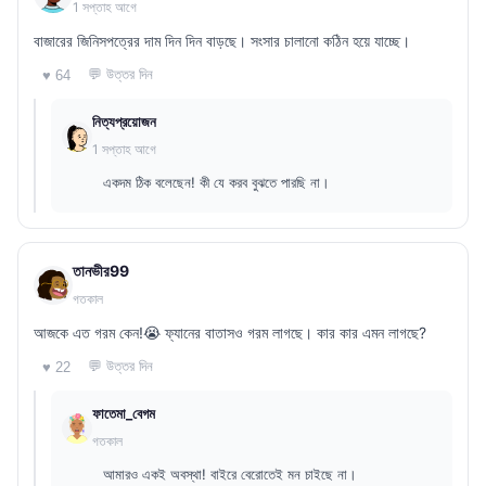
1 সপ্তাহ আগে
বাজারের জিনিসপত্রের দাম দিন দিন বাড়ছে। সংসার চালানো কঠিন হয়ে যাচ্ছে।
💬 উত্তর দিন
♥ 64
নিত্যপ্রয়োজন
1 সপ্তাহ আগে
একদম ঠিক বলেছেন! কী যে করব বুঝতে পারছি না।
তানভীর99
গতকাল
আজকে এত গরম কেন!😭 ফ্যানের বাতাসও গরম লাগছে। কার কার এমন লাগছে?
💬 উত্তর দিন
♥ 22
ফাতেমা_বেগম
গতকাল
আমারও একই অবস্থা! বাইরে বেরোতেই মন চাইছে না।