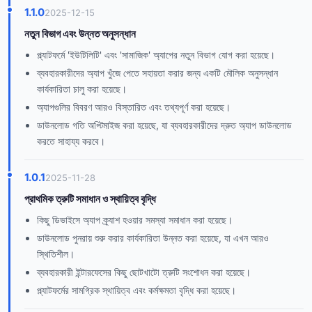
1.1.0
2025-12-15
নতুন বিভাগ এবং উন্নত অনুসন্ধান
প্ল্যাটফর্মে 'ইউটিলিটি' এবং 'সামাজিক' অ্যাপের নতুন বিভাগ যোগ করা হয়েছে।
ব্যবহারকারীদের অ্যাপ খুঁজে পেতে সহায়তা করার জন্য একটি মৌলিক অনুসন্ধান
কার্যকারিতা চালু করা হয়েছে।
অ্যাপগুলির বিবরণ আরও বিস্তারিত এবং তথ্যপূর্ণ করা হয়েছে।
ডাউনলোড গতি অপ্টিমাইজ করা হয়েছে, যা ব্যবহারকারীদের দ্রুত অ্যাপ ডাউনলোড
করতে সাহায্য করবে।
1.0.1
2025-11-28
প্রাথমিক ত্রুটি সমাধান ও স্থায়িত্ব বৃদ্ধি
কিছু ডিভাইসে অ্যাপ ক্র্যাশ হওয়ার সমস্যা সমাধান করা হয়েছে।
ডাউনলোড পুনরায় শুরু করার কার্যকারিতা উন্নত করা হয়েছে, যা এখন আরও
স্থিতিশীল।
ব্যবহারকারী ইন্টারফেসের কিছু ছোটখাটো ত্রুটি সংশোধন করা হয়েছে।
প্ল্যাটফর্মের সামগ্রিক স্থায়িত্ব এবং কর্মক্ষমতা বৃদ্ধি করা হয়েছে।