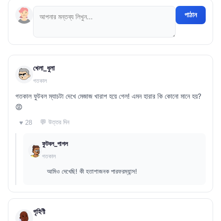
পাঠান
খেলা_ধুলা
গতকাল
গতকাল ফুটবল ম্যাচটা দেখে মেজাজ খারাপ হয়ে গেল! এমন হারার কি কোনো মানে হয়?
😡
💬 উত্তর দিন
♥ 28
ফুটবল_পাগল
গতকাল
আমিও দেখেছি! কী হতাশাজনক পারফরম্যান্স!
গৃহিণী