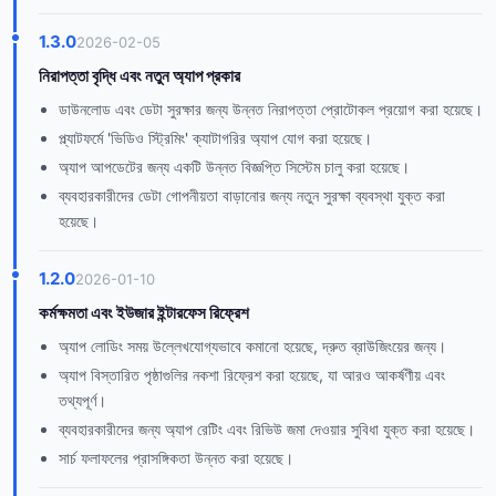
1.3.0
2026-02-05
নিরাপত্তা বৃদ্ধি এবং নতুন অ্যাপ প্রকার
ডাউনলোড এবং ডেটা সুরক্ষার জন্য উন্নত নিরাপত্তা প্রোটোকল প্রয়োগ করা হয়েছে।
প্ল্যাটফর্মে 'ভিডিও স্ট্রিমিং' ক্যাটাগরির অ্যাপ যোগ করা হয়েছে।
অ্যাপ আপডেটের জন্য একটি উন্নত বিজ্ঞপ্তি সিস্টেম চালু করা হয়েছে।
ব্যবহারকারীদের ডেটা গোপনীয়তা বাড়ানোর জন্য নতুন সুরক্ষা ব্যবস্থা যুক্ত করা
হয়েছে।
1.2.0
2026-01-10
কর্মক্ষমতা এবং ইউজার ইন্টারফেস রিফ্রেশ
অ্যাপ লোডিং সময় উল্লেখযোগ্যভাবে কমানো হয়েছে, দ্রুত ব্রাউজিংয়ের জন্য।
অ্যাপ বিস্তারিত পৃষ্ঠাগুলির নকশা রিফ্রেশ করা হয়েছে, যা আরও আকর্ষণীয় এবং
তথ্যপূর্ণ।
ব্যবহারকারীদের জন্য অ্যাপ রেটিং এবং রিভিউ জমা দেওয়ার সুবিধা যুক্ত করা হয়েছে।
সার্চ ফলাফলের প্রাসঙ্গিকতা উন্নত করা হয়েছে।