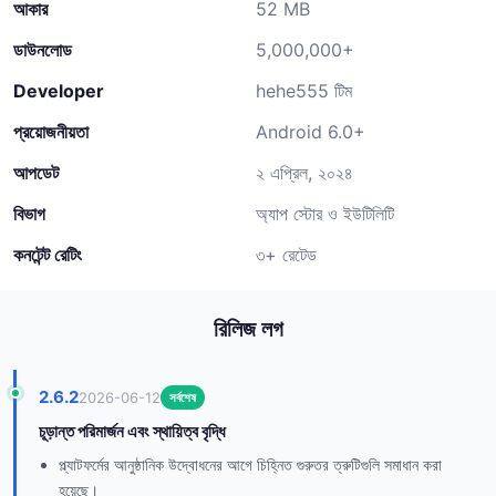
আকার
52 MB
ডাউনলোড
5,000,000+
Developer
hehe555 টিম
প্রয়োজনীয়তা
Android 6.0+
আপডেট
২ এপ্রিল, ২০২৪
বিভাগ
অ্যাপ স্টোর ও ইউটিলিটি
কনটেন্ট রেটিং
৩+ রেটেড
রিলিজ লগ
2.6.2
2026-06-12
সর্বশেষ
চূড়ান্ত পরিমার্জন এবং স্থায়িত্ব বৃদ্ধি
প্ল্যাটফর্মের আনুষ্ঠানিক উদ্বোধনের আগে চিহ্নিত গুরুতর ত্রুটিগুলি সমাধান করা
হয়েছে।