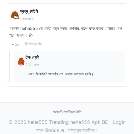
স্বপ্ন_চারিণী
2 দিন আগে
গতকাল hehe555 তে একটা নতুন ফিচার দেখলাম, দারুণ কাজ করছে। আমার বেশ
পছন্দ হয়েছে। 👍
💬 উত্তর দিন
♥ 26
টেক_প্রেমী
2 দিন আগে
কোন ফিচারটা? আমারটা তো এখনো আপডেট হয়নি।
শর্তাবলী
গোপনীয়তা নীতি
© 2026 hehe555 Trending hehe555 Apk BD | Login
সহজ Bonus 🔥. সর্বস্বত্ব সংরক্ষিত।