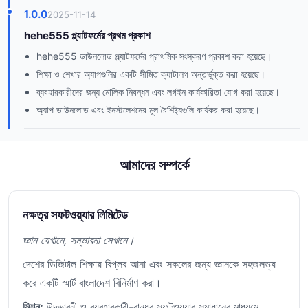
1.0.0
2025-11-14
hehe555 প্ল্যাটফর্মের প্রথম প্রকাশ
hehe555 ডাউনলোড প্ল্যাটফর্মের প্রাথমিক সংস্করণ প্রকাশ করা হয়েছে।
শিক্ষা ও শেখার অ্যাপগুলির একটি সীমিত ক্যাটালগ অন্তর্ভুক্ত করা হয়েছে।
ব্যবহারকারীদের জন্য মৌলিক নিবন্ধন এবং লগইন কার্যকারিতা যোগ করা হয়েছে।
অ্যাপ ডাউনলোড এবং ইনস্টলেশনের মূল বৈশিষ্ট্যগুলি কার্যকর করা হয়েছে।
আমাদের সম্পর্কে
নক্ষত্র সফটওয়্যার লিমিটেড
জ্ঞান যেখানে, সম্ভাবনা সেখানে।
দেশের ডিজিটাল শিক্ষায় বিপ্লব আনা এবং সকলের জন্য জ্ঞানকে সহজলভ্য
করে একটি স্মার্ট বাংলাদেশ বিনির্মাণ করা।
মিশন:
উদ্ভাবনী ও ব্যবহারকারী-বান্ধব সফটওয়্যার সমাধানের মাধ্যমে