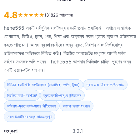
4.8
★
★
★
★
★
131826 পর্যালোচনা
hehe555
একটি সর্বাধুনিক সফটওয়্যার ডাউনলোড প্ল্যাটফর্ম। এখানে সামাজিক
যোগাযোগ, ভিডিও, টুলস, গেম, শিক্ষা এবং অন্যান্য সকল প্রকার অ্যাপস ডাউনলোড
করতে পারবেন। আমরা ব্যবহারকারীদের জন্য দ্রুত, নিরাপদ এবং নির্ভরযোগ্য
ডাউনলোডের অভিজ্ঞতা নিশ্চিত করি। নিয়মিত আপডেটের মাধ্যমে আপনি সর্বদা
সর্বশেষ সংস্করণগুলি পাবেন। hehe555 আপনার ডিজিটাল চাহিদা পূরণের জন্য
একটি ওয়ান-স্টপ সমাধান।
বিভিন্ন ক্যাটাগরির সফটওয়্যার (সামাজিক, গেমিং, টুলস)
দ্রুত এবং নিরাপদ ডাউনলোড
নিয়মিত অ্যাপ আপডেট
ব্যবহারকারী-বান্ধব ইন্টারফেস
ভাইরাস-মুক্ত সফটওয়্যার নিশ্চিতকরণ
ব্যাপক অ্যাপ সংগ্রহ
সকল ডিভাইসের জন্য সামঞ্জস্যপূর্ণ
সংস্করণ
3.2.1