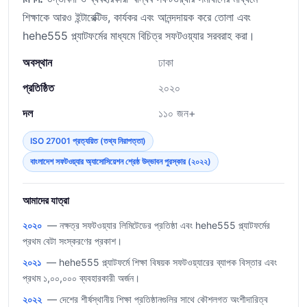
শিক্ষাকে আরও ইন্টারেক্টিভ, কার্যকর এবং আনন্দদায়ক করে তোলা এবং
hehe555 প্ল্যাটফর্মের মাধ্যমে বিচিত্র সফটওয়্যার সরবরাহ করা।
অবস্থান
ঢাকা
প্রতিষ্ঠিত
২০২০
দল
১১০ জন+
ISO 27001 প্রত্যয়িত (তথ্য নিরাপত্তা)
বাংলাদেশ সফটওয়্যার অ্যাসোসিয়েশন শ্রেষ্ঠ উদ্ভাবন পুরস্কার (২০২২)
আমাদের যাত্রা
২০২০
— নক্ষত্র সফটওয়্যার লিমিটেডের প্রতিষ্ঠা এবং hehe555 প্ল্যাটফর্মের
প্রথম বেটা সংস্করণের প্রকাশ।
২০২১
— hehe555 প্ল্যাটফর্মে শিক্ষা বিষয়ক সফটওয়্যারের ব্যাপক বিস্তার এবং
প্রথম ১,০০,০০০ ব্যবহারকারী অর্জন।
২০২২
— দেশের শীর্ষস্থানীয় শিক্ষা প্রতিষ্ঠানগুলির সাথে কৌশলগত অংশীদারিত্ব