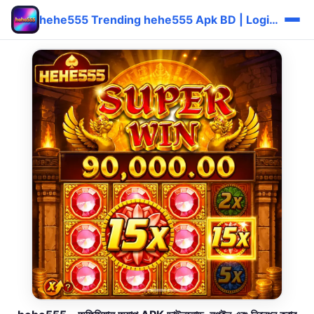
hehe555 Trending hehe555 Apk BD | Login সহজ Bonus 🔥