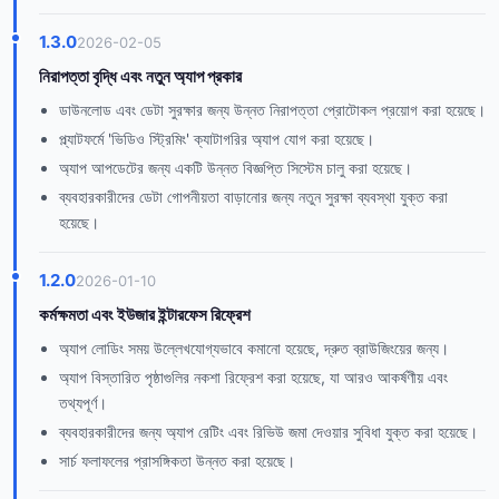
1.3.0
2026-02-05
নিরাপত্তা বৃদ্ধি এবং নতুন অ্যাপ প্রকার
ডাউনলোড এবং ডেটা সুরক্ষার জন্য উন্নত নিরাপত্তা প্রোটোকল প্রয়োগ করা হয়েছে।
প্ল্যাটফর্মে 'ভিডিও স্ট্রিমিং' ক্যাটাগরির অ্যাপ যোগ করা হয়েছে।
অ্যাপ আপডেটের জন্য একটি উন্নত বিজ্ঞপ্তি সিস্টেম চালু করা হয়েছে।
ব্যবহারকারীদের ডেটা গোপনীয়তা বাড়ানোর জন্য নতুন সুরক্ষা ব্যবস্থা যুক্ত করা
হয়েছে।
1.2.0
2026-01-10
কর্মক্ষমতা এবং ইউজার ইন্টারফেস রিফ্রেশ
অ্যাপ লোডিং সময় উল্লেখযোগ্যভাবে কমানো হয়েছে, দ্রুত ব্রাউজিংয়ের জন্য।
অ্যাপ বিস্তারিত পৃষ্ঠাগুলির নকশা রিফ্রেশ করা হয়েছে, যা আরও আকর্ষণীয় এবং
তথ্যপূর্ণ।
ব্যবহারকারীদের জন্য অ্যাপ রেটিং এবং রিভিউ জমা দেওয়ার সুবিধা যুক্ত করা হয়েছে।
সার্চ ফলাফলের প্রাসঙ্গিকতা উন্নত করা হয়েছে।