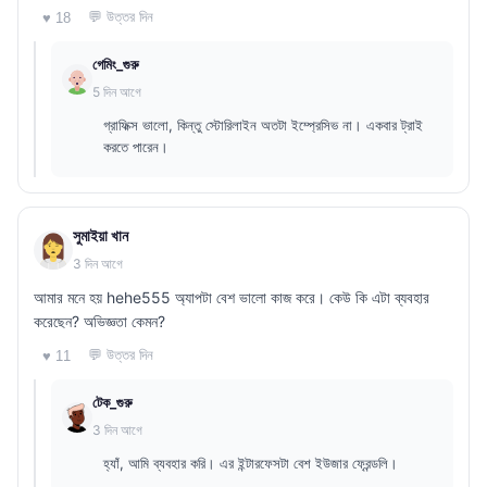
💬 উত্তর দিন
♥ 18
গেমিং_গুরু
5 দিন আগে
গ্রাফিক্স ভালো, কিন্তু স্টোরিলাইন অতটা ইম্প্রেসিভ না। একবার ট্রাই
করতে পারেন।
সুমাইয়া খান
3 দিন আগে
আমার মনে হয় hehe555 অ্যাপটা বেশ ভালো কাজ করে। কেউ কি এটা ব্যবহার
করেছেন? অভিজ্ঞতা কেমন?
💬 উত্তর দিন
♥ 11
টেক_গুরু
3 দিন আগে
হ্যাঁ, আমি ব্যবহার করি। এর ইন্টারফেসটা বেশ ইউজার ফ্রেন্ডলি।