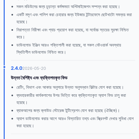
সকল মডিউলের জন্য চূড়ান্ত কর্মক্ষমতা অপ্টিমাইজেশন সম্পন্ন করা হয়েছে।
একটি মসৃণ এবং পালিশ করা চেহারার জন্য ইউজার ইন্টারফেসে ছোটখাটো সমন্বয় করা
হয়েছে।
নিরাপত্তা নিরীক্ষা এবং প্যাচ প্রয়োগ করা হয়েছে, যা সর্বোচ্চ স্তরের সুরক্ষা নিশ্চিত
করে।
ডাউনলোড ইঞ্জিন আরও শক্তিশালী করা হয়েছে, যা সকল নেটওয়ার্ক অবস্থায়
স্থিতিশীল ডাউনলোড নিশ্চিত করে।
2.4.0
2026-05-20
উন্নত বৈশিষ্ট্য এবং ব্যক্তিগতকৃত ফিড
রেটিং, বিভাগ এবং আকার অনুসারে উন্নত অনুসন্ধান ফিল্টার যোগ করা হয়েছে।
ব্যবহারকারীর কার্যকলাপের উপর ভিত্তি করে ব্যক্তিগতকৃত অ্যাপ ফিড চালু করা
হয়েছে।
ব্যাকআপের জন্য ক্লাউড স্টোরেজ ইন্টিগ্রেশন যোগ করা হয়েছে (ঐচ্ছিক)।
অ্যাপ ডাউনলোড করার আগে আরও বিস্তারিত তথ্য এবং স্ক্রিনশট দেখার সুবিধা যোগ
করা হয়েছে।