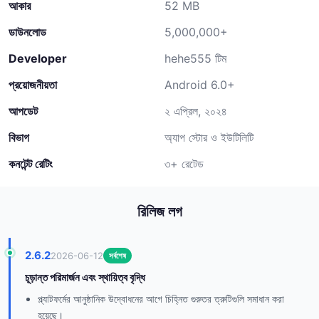
আকার
52 MB
ডাউনলোড
5,000,000+
Developer
hehe555 টিম
প্রয়োজনীয়তা
Android 6.0+
আপডেট
২ এপ্রিল, ২০২৪
বিভাগ
অ্যাপ স্টোর ও ইউটিলিটি
কনটেন্ট রেটিং
৩+ রেটেড
রিলিজ লগ
2.6.2
2026-06-12
সর্বশেষ
চূড়ান্ত পরিমার্জন এবং স্থায়িত্ব বৃদ্ধি
প্ল্যাটফর্মের আনুষ্ঠানিক উদ্বোধনের আগে চিহ্নিত গুরুতর ত্রুটিগুলি সমাধান করা
হয়েছে।