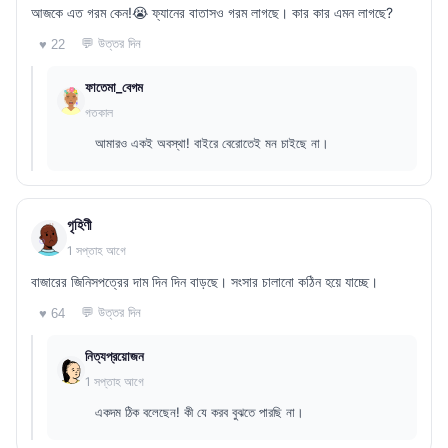
আজকে এত গরম কেন!😭 ফ্যানের বাতাসও গরম লাগছে। কার কার এমন লাগছে?
💬 উত্তর দিন
♥ 22
ফাতেমা_বেগম
গতকাল
আমারও একই অবস্থা! বাইরে বেরোতেই মন চাইছে না।
গৃহিণী
1 সপ্তাহ আগে
বাজারের জিনিসপত্রের দাম দিন দিন বাড়ছে। সংসার চালানো কঠিন হয়ে যাচ্ছে।
💬 উত্তর দিন
♥ 64
নিত্যপ্রয়োজন
1 সপ্তাহ আগে
একদম ঠিক বলেছেন! কী যে করব বুঝতে পারছি না।