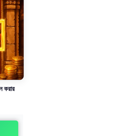
ন করার