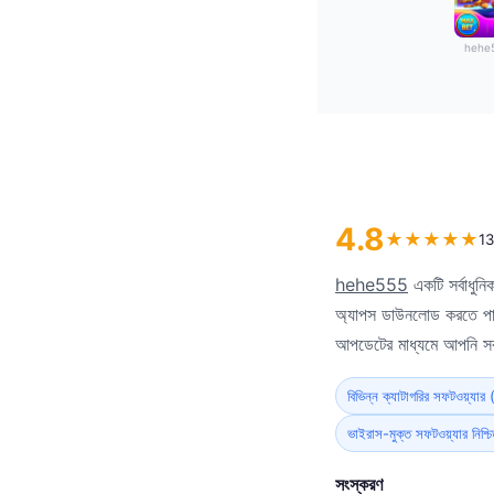
hehe55
4.8
★
★
★
★
★
13
hehe555
একটি সর্বাধুন
অ্যাপস ডাউনলোড করতে পারব
আপডেটের মাধ্যমে আপনি সর্
বিভিন্ন ক্যাটাগরির সফটওয়্যার
ভাইরাস-মুক্ত সফটওয়্যার নিশ্
সংস্করণ