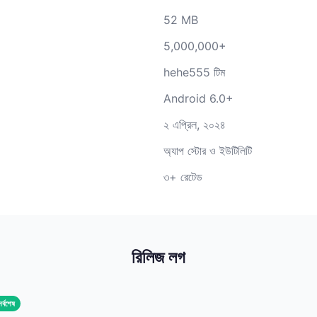
52 MB
5,000,000+
hehe555 টিম
Android 6.0+
২ এপ্রিল, ২০২৪
অ্যাপ স্টোর ও ইউটিলিটি
৩+ রেটেড
রিলিজ লগ
সর্বশেষ