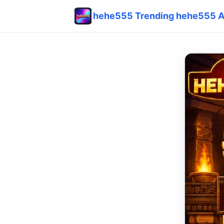
hehe555 Trending hehe555 Ap