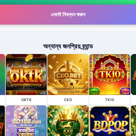
এখনই নিবন্ধন করুন
অন্যান্য জনপ্রিয় ব্র্যান্ড
OKTK
CEO
TK10