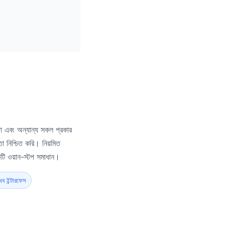
ষা এবং অন্যান্য সকল প্রকার
 নিশ্চিত করি। নিয়মিত
ি ওয়ান-স্টপ সমাধান।
্ধব ইন্টারফেস