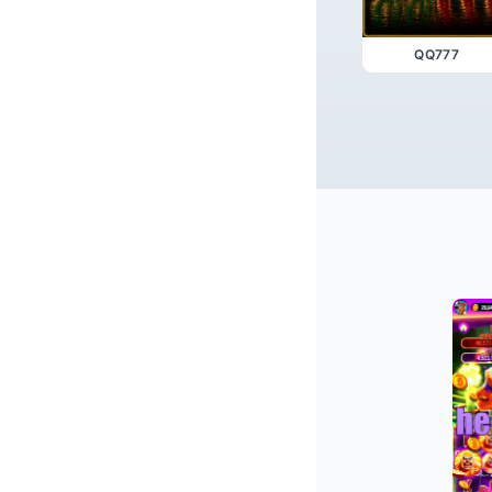
QQ777