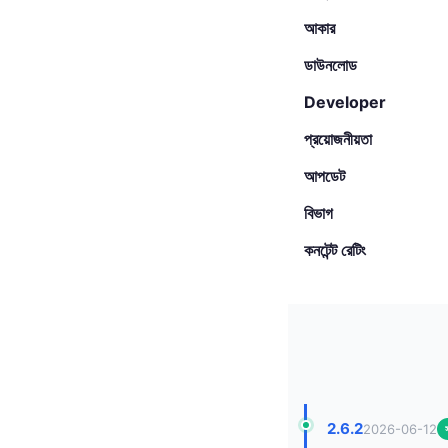
আকার
ডাউনলোড
Developer
প্রয়োজনীয়তা
আপডেট
বিভাগ
কনটেন্ট রেটিং
2.6.2
2026-06-12