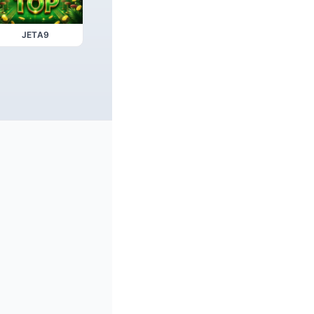
JETA9