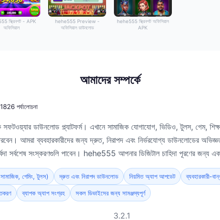
5 স্ক্রিনশট - APK
hehe555 Preview -
hehe555 স্ক্রিনশট অফিসিয়াল
অফিসিয়াল
অফিসিয়াল ডাউনলোড
APK
আমাদের সম্পর্কে
1826 পর্যালোচনা
িক সফটওয়্যার ডাউনলোড প্ল্যাটফর্ম। এখানে সামাজিক যোগাযোগ, ভিডিও, টুলস, গেম, শিক্
েন। আমরা ব্যবহারকারীদের জন্য দ্রুত, নিরাপদ এবং নির্ভরযোগ্য ডাউনলোডের অভিজ্ঞতা
বদা সর্বশেষ সংস্করণগুলি পাবেন। hehe555 আপনার ডিজিটাল চাহিদা পূরণের জন্য একট
 (সামাজিক, গেমিং, টুলস)
দ্রুত এবং নিরাপদ ডাউনলোড
নিয়মিত অ্যাপ আপডেট
ব্যবহারকারী-বান
চিতকরণ
ব্যাপক অ্যাপ সংগ্রহ
সকল ডিভাইসের জন্য সামঞ্জস্যপূর্ণ
3.2.1