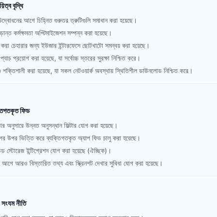
়িত্ব বৃদ্ধি
িক উদ্বোধনের আগে চিহ্নিত গুরুতর ত্রুটিগুলি সমাধান করা হয়েছে।
ান্ত কর্মক্ষমতা অপ্টিমাইজেশন সম্পন্ন করা হয়েছে।
করা চেহারার জন্য ইউজার ইন্টারফেসে ছোটখাটো সমন্বয় করা হয়েছে।
প্যাচ প্রয়োগ করা হয়েছে, যা সর্বোচ্চ স্তরের সুরক্ষা নিশ্চিত করে।
ক্তিশালী করা হয়েছে, যা সকল নেটওয়ার্ক অবস্থায় স্থিতিশীল ডাউনলোড নিশ্চিত করে।
ক্তিগতকৃত ফিড
র অনুসারে উন্নত অনুসন্ধান ফিল্টার যোগ করা হয়েছে।
াপের উপর ভিত্তি করে ব্যক্তিগতকৃত অ্যাপ ফিড চালু করা হয়েছে।
ড স্টোরেজ ইন্টিগ্রেশন যোগ করা হয়েছে (ঐচ্ছিক)।
আগে আরও বিস্তারিত তথ্য এবং স্ক্রিনশট দেখার সুবিধা যোগ করা হয়েছে।
ং সংযম নীতি