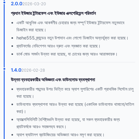
2.0.0
2026-03-20
প্রধান ইউজার ইন্টারফেস এবং ইউজার এক্সপেরিয়েন্স পরিবর্তন
একটি আধুনিক এবং আকর্ষণীয় চেহারার জন্য সম্পূর্ণ ইউজার ইন্টারফেস নতুনভাবে
ডিজাইন করা হয়েছে।
hehe555 ব্র্যান্ডের নতুন উপাদান এবং লোগো ডিজাইন অন্তর্ভুক্ত করা হয়েছে।
প্ল্যাটফর্মের নেভিগেশন আরও দ্রুত এবং স্বজ্ঞাত করা হয়েছে।
ডার্ক মোড সমর্থন উন্নত করা হয়েছে, যা চোখের জন্য আরও আরামদায়ক।
1.4.0
2026-02-28
উন্নত ব্যবহারকারীর অভিজ্ঞতা এবং ডাউনলোড ব্যবস্থাপনা
ব্যবহারকারীর পছন্দের উপর ভিত্তি করে অ্যাপ সুপারিশের একটি প্রাথমিক সিস্টেম চালু
করা হয়েছে।
ডাউনলোড ব্যবস্থাপনা আরও উন্নত করা হয়েছে (একাধিক ডাউনলোড থামানো/বাতিল
করা)।
অ্যাক্সেসিবিলিটি বৈশিষ্ট্যগুলি উন্নত করা হয়েছে, যা সকল ব্যবহারকারীর জন্য
প্ল্যাটফর্মকে আরও সহজলভ্য করবে।
অ্যাপ ক্যাটালগ ব্রাউজিংয়ের অভিজ্ঞতা আরও মসৃণ করা হয়েছে।