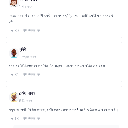
1 মাস আগে
নিজের হাতে গাছ লাগানোটা একটা অন্যরকম তৃপ্তি দেয়। ছোট একটা বাগান করেছি।
🌱
💬 উত্তর দিন
♥ 80
গৃহিণী
1 সপ্তাহ আগে
বাজারের জিনিসপত্রের দাম দিন দিন বাড়ছে। সংসার চালানো কঠিন হয়ে যাচ্ছে।
💬 উত্তর দিন
♥ 64
গেমিং_পাগল
5 দিন আগে
নতুন যে গেমটা রিলিজ হয়েছে, সেটা খেলে কেমন লাগল? আমি ডাউনলোড করব ভাবছি।
💬 উত্তর দিন
♥ 18