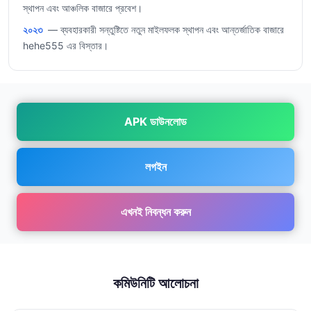
স্থাপন এবং আঞ্চলিক বাজারে প্রবেশ।
২০২৩
— ব্যবহারকারী সন্তুষ্টিতে নতুন মাইলফলক স্থাপন এবং আন্তর্জাতিক বাজারে
hehe555 এর বিস্তার।
APK ডাউনলোড
লগইন
এখনই নিবন্ধন করুন
কমিউনিটি আলোচনা