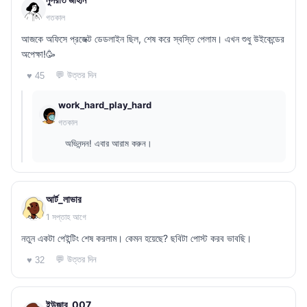
গতকাল
আজকে অফিসে প্রজেক্ট ডেডলাইন ছিল, শেষ করে স্বস্তি পেলাম। এখন শুধু উইকেন্ডের
অপেক্ষা!🥳
💬 উত্তর দিন
♥ 45
work_hard_play_hard
গতকাল
অভিনন্দন! এবার আরাম করুন।
আর্ট_লাভার
1 সপ্তাহ আগে
নতুন একটা পেইন্টিং শেষ করলাম। কেমন হয়েছে? ছবিটা পোস্ট করব ভাবছি।
💬 উত্তর দিন
♥ 32
ইউজার_007