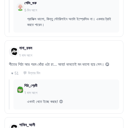
গেমিং_গুরু
5 দিন আগে
গ্রাফিক্স ভালো, কিন্তু স্টোরিলাইন অতটা ইম্প্রেসিভ না। একবার ট্রাই
করতে পারেন।
নানা_রকম
1 মাস আগে
শীতের পিঠা আর গরম ধোঁয়া ওঠা চা... আহা! ভাবতেই মন ভালো হয়ে গেল। 😋
💬 উত্তর দিন
♥ 51
পিঠা_প্রেমী
1 মাস আগে
এখনই খেতে ইচ্ছে করছে! 😍
শাকিব_আলী