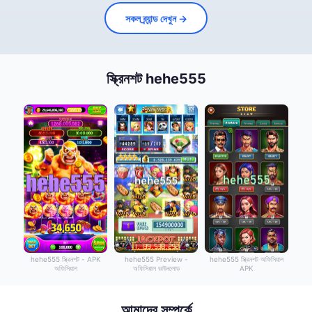
সকল ব্র্যান্ড দেখুন →
স্ক্রিনশট hehe555
hehe555 স্ক্রিনশট - APK
hehe555 Preview -
hehe555 স্ক্রিনশট অফিসিয়াল
অফিসিয়াল
অফিসিয়াল ডাউনলোড
APK
আমাদের সম্পর্কে