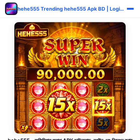
hehe555 Trending hehe555 Apk BD | Login সহজ Bonus 🔥