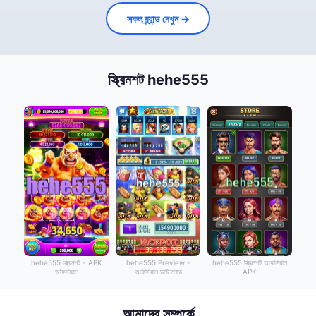
সকল ব্র্যান্ড দেখুন →
স্ক্রিনশট hehe555
hehe555 স্ক্রিনশট - APK
hehe555 Preview -
hehe555 স্ক্রিনশট অফিসিয়াল
অফিসিয়াল
অফিসিয়াল ডাউনলোড
APK
আমাদের সম্পর্কে