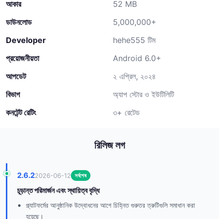
আকার
52 MB
ডাউনলোড
5,000,000+
Developer
hehe555 টিম
প্রয়োজনীয়তা
Android 6.0+
আপডেট
২ এপ্রিল, ২০২৪
বিভাগ
অ্যাপ স্টোর ও ইউটিলিটি
কনটেন্ট রেটিং
৩+ রেটেড
রিলিজ লগ
2.6.2
2026-06-12
সর্বশেষ
চূড়ান্ত পরিমার্জন এবং স্থায়িত্ব বৃদ্ধি
প্ল্যাটফর্মের আনুষ্ঠানিক উদ্বোধনের আগে চিহ্নিত গুরুতর ত্রুটিগুলি সমাধান করা
হয়েছে।