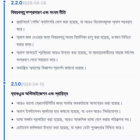
2.2.0
2026-04-28
বিষয়বস্তু সম্প্রসারণ এবং সংযম নীতি
প্ল্যাটফর্মে 'গেমিং' ক্যাটাগরি যোগ করা হয়েছে, যা আরও বিনোদনমূলক অ্যাপ সরবরাহ
করে।
অ্যাপ জমা দেওয়ার জন্য বিষয়বস্তু সংযম নির্দেশিকা চালু করা হয়েছে, গুণমান নিশ্চিত
করার জন্য।
অ্যাপ আপডেট প্রক্রিয়া আরও উন্নত করা হয়েছে, যা ব্যবহারকারীদের সহজে সর্বশেষ
সংস্করণ পেতে সহায়তা করে।
অবাঞ্ছিত অ্যাপের বিজ্ঞাপন প্রদর্শন কমানো হয়েছে।
2.1.0
2026-04-10
ব্যাকএন্ড অপ্টিমাইজেশন এবং স্থায়িত্ব
আরও ভালো স্কেলেবিলিটির জন্য সার্ভার অবকাঠামো আপগ্রেড করা হয়েছে।
অ্যাপ ইনস্টলেশন ব্যর্থতার হার কমানো হয়েছে, যা এখন আরও নির্ভরযোগ্য।
ভাষা সমর্থন প্রসারিত করা হয়েছে, আরও আঞ্চলিক ভাষা যোগ করার পরিকল্পনা সহ।
ডেটাবেস কর্মক্ষমতা উন্নত করা হয়েছে, যা দ্রুত ডেটা পুনরুদ্ধার নিশ্চিত করে।