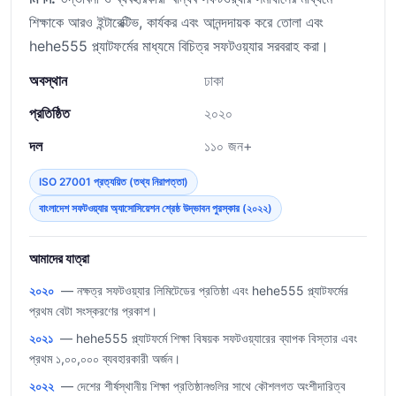
শিক্ষাকে আরও ইন্টারেক্টিভ, কার্যকর এবং আনন্দদায়ক করে তোলা এবং
hehe555 প্ল্যাটফর্মের মাধ্যমে বিচিত্র সফটওয়্যার সরবরাহ করা।
অবস্থান
ঢাকা
প্রতিষ্ঠিত
২০২০
দল
১১০ জন+
ISO 27001 প্রত্যয়িত (তথ্য নিরাপত্তা)
বাংলাদেশ সফটওয়্যার অ্যাসোসিয়েশন শ্রেষ্ঠ উদ্ভাবন পুরস্কার (২০২২)
আমাদের যাত্রা
২০২০
— নক্ষত্র সফটওয়্যার লিমিটেডের প্রতিষ্ঠা এবং hehe555 প্ল্যাটফর্মের
প্রথম বেটা সংস্করণের প্রকাশ।
২০২১
— hehe555 প্ল্যাটফর্মে শিক্ষা বিষয়ক সফটওয়্যারের ব্যাপক বিস্তার এবং
প্রথম ১,০০,০০০ ব্যবহারকারী অর্জন।
২০২২
— দেশের শীর্ষস্থানীয় শিক্ষা প্রতিষ্ঠানগুলির সাথে কৌশলগত অংশীদারিত্ব