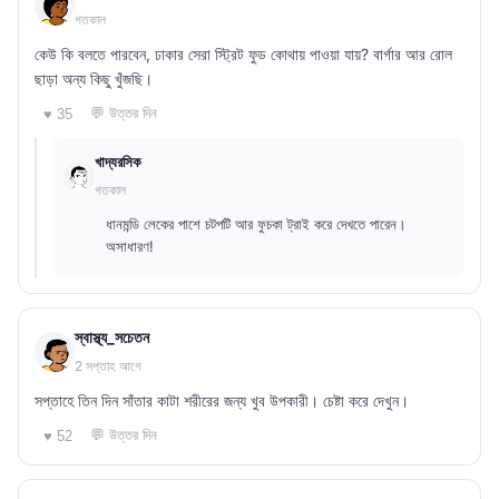
গতকাল
কেউ কি বলতে পারবেন, ঢাকার সেরা স্ট্রিট ফুড কোথায় পাওয়া যায়? বার্গার আর রোল
ছাড়া অন্য কিছু খুঁজছি।
💬 উত্তর দিন
♥ 35
খাদ্যরসিক
গতকাল
ধানমন্ডি লেকের পাশে চটপটি আর ফুচকা ট্রাই করে দেখতে পারেন।
অসাধারণ!
স্বাস্থ্য_সচেতন
2 সপ্তাহ আগে
সপ্তাহে তিন দিন সাঁতার কাটা শরীরের জন্য খুব উপকারী। চেষ্টা করে দেখুন।
💬 উত্তর দিন
♥ 52