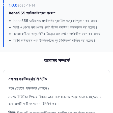
1.0.0
2025-11-14
hehe555 প্ল্যাটফর্মের প্রথম প্রকাশ
hehe555 ডাউনলোড প্ল্যাটফর্মের প্রাথমিক সংস্করণ প্রকাশ করা হয়েছে।
শিক্ষা ও শেখার অ্যাপগুলির একটি সীমিত ক্যাটালগ অন্তর্ভুক্ত করা হয়েছে।
ব্যবহারকারীদের জন্য মৌলিক নিবন্ধন এবং লগইন কার্যকারিতা যোগ করা হয়েছে।
অ্যাপ ডাউনলোড এবং ইনস্টলেশনের মূল বৈশিষ্ট্যগুলি কার্যকর করা হয়েছে।
আমাদের সম্পর্কে
নক্ষত্র সফটওয়্যার লিমিটেড
জ্ঞান যেখানে, সম্ভাবনা সেখানে।
দেশের ডিজিটাল শিক্ষায় বিপ্লব আনা এবং সকলের জন্য জ্ঞানকে সহজলভ্য
করে একটি স্মার্ট বাংলাদেশ বিনির্মাণ করা।
মিশন:
উদ্ভাবনী ও ব্যবহারকারী-বান্ধব সফটওয়্যার সমাধানের মাধ্যমে