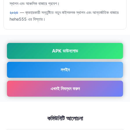
স্থাপন এবং আঞ্চলিক বাজারে প্রবেশ।
২০২৩
— ব্যবহারকারী সন্তুষ্টিতে নতুন মাইলফলক স্থাপন এবং আন্তর্জাতিক বাজারে
hehe555 এর বিস্তার।
APK ডাউনলোড
লগইন
এখনই নিবন্ধন করুন
কমিউনিটি আলোচনা