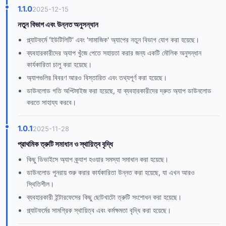
1.1.0
2025-12-15
নতুন বিভাগ এবং উন্নত অনুসন্ধান
প্ল্যাটফর্মে 'ইউটিলিটি' এবং 'সামাজিক' অ্যাপের নতুন বিভাগ যোগ করা হয়েছে।
ব্যবহারকারীদের অ্যাপ খুঁজে পেতে সহায়তা করার জন্য একটি মৌলিক অনুসন্ধান
কার্যকারিতা চালু করা হয়েছে।
অ্যাপগুলির বিবরণ আরও বিস্তারিত এবং তথ্যপূর্ণ করা হয়েছে।
ডাউনলোড গতি অপ্টিমাইজ করা হয়েছে, যা ব্যবহারকারীদের দ্রুত অ্যাপ ডাউনলোড
করতে সাহায্য করবে।
1.0.1
2025-11-28
প্রাথমিক ত্রুটি সমাধান ও স্থায়িত্ব বৃদ্ধি
কিছু ডিভাইসে অ্যাপ ক্র্যাশ হওয়ার সমস্যা সমাধান করা হয়েছে।
ডাউনলোড পুনরায় শুরু করার কার্যকারিতা উন্নত করা হয়েছে, যা এখন আরও
স্থিতিশীল।
ব্যবহারকারী ইন্টারফেসের কিছু ছোটখাটো ত্রুটি সংশোধন করা হয়েছে।
প্ল্যাটফর্মের সামগ্রিক স্থায়িত্ব এবং কর্মক্ষমতা বৃদ্ধি করা হয়েছে।