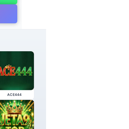
ACE444