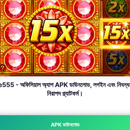
55 - অফিসিয়াল অ্যাপ APK ডাউনলোড, লগইন এবং নিবন্ধ
নিরাপদ প্ল্যাটফর্ম।
APK ডাউনলোড