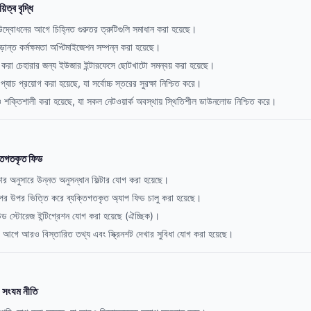
়িত্ব বৃদ্ধি
িক উদ্বোধনের আগে চিহ্নিত গুরুতর ত্রুটিগুলি সমাধান করা হয়েছে।
ান্ত কর্মক্ষমতা অপ্টিমাইজেশন সম্পন্ন করা হয়েছে।
করা চেহারার জন্য ইউজার ইন্টারফেসে ছোটখাটো সমন্বয় করা হয়েছে।
প্যাচ প্রয়োগ করা হয়েছে, যা সর্বোচ্চ স্তরের সুরক্ষা নিশ্চিত করে।
ক্তিশালী করা হয়েছে, যা সকল নেটওয়ার্ক অবস্থায় স্থিতিশীল ডাউনলোড নিশ্চিত করে।
ক্তিগতকৃত ফিড
র অনুসারে উন্নত অনুসন্ধান ফিল্টার যোগ করা হয়েছে।
াপের উপর ভিত্তি করে ব্যক্তিগতকৃত অ্যাপ ফিড চালু করা হয়েছে।
ড স্টোরেজ ইন্টিগ্রেশন যোগ করা হয়েছে (ঐচ্ছিক)।
আগে আরও বিস্তারিত তথ্য এবং স্ক্রিনশট দেখার সুবিধা যোগ করা হয়েছে।
ং সংযম নীতি