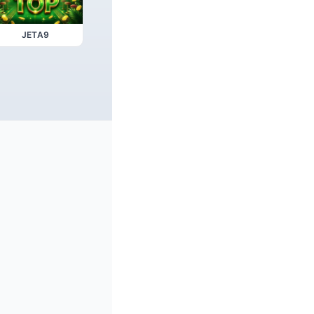
JETA9