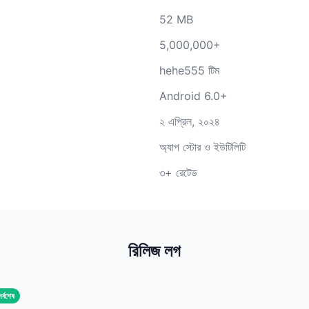
52 MB
5,000,000+
hehe555 টিম
Android 6.0+
২ এপ্রিল, ২০২৪
অ্যাপ স্টোর ও ইউটিলিটি
৩+ রেটেড
রিলিজ লগ
সর্বশেষ