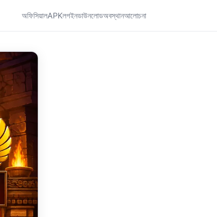
অফিসিয়াল
APK
লগইন
ডাউনলোড
অবস্থান
আলোচনা