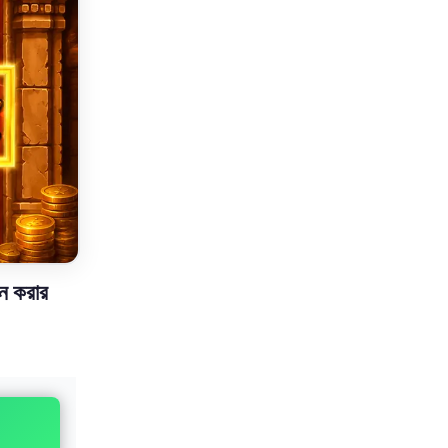
ন করার