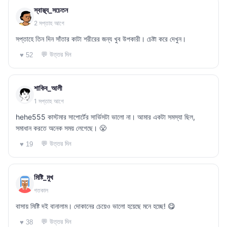
স্বাস্থ্য_সচেতন
2 সপ্তাহ আগে
সপ্তাহে তিন দিন সাঁতার কাটা শরীরের জন্য খুব উপকারী। চেষ্টা করে দেখুন।
💬 উত্তর দিন
♥ 52
শাকিব_আলী
1 সপ্তাহ আগে
hehe555 কাস্টমার সাপোর্টের সার্ভিসটা ভালো না। আমার একটা সমস্যা ছিল,
সমাধান করতে অনেক সময় লেগেছে। 😤
💬 উত্তর দিন
♥ 19
মিষ্টি_মুখ
গতকাল
বাসায় মিষ্টি দই বানালাম। দোকানের চেয়েও ভালো হয়েছে মনে হচ্ছে! 😋
💬 উত্তর দিন
♥ 38