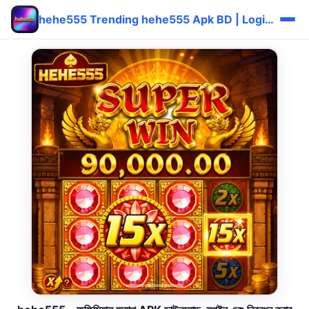
hehe555 Trending hehe555 Apk BD | Login সহজ Bonus 🔥