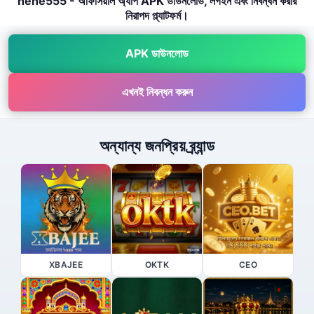
hehe555 - অফিসিয়াল অ্যাপ APK ডাউনলোড, লগইন এবং নিবন্ধন করার
নিরাপদ প্ল্যাটফর্ম।
APK ডাউনলোড
এখনই নিবন্ধন করুন
অন্যান্য জনপ্রিয় ব্র্যান্ড
XBAJEE
OKTK
CEO