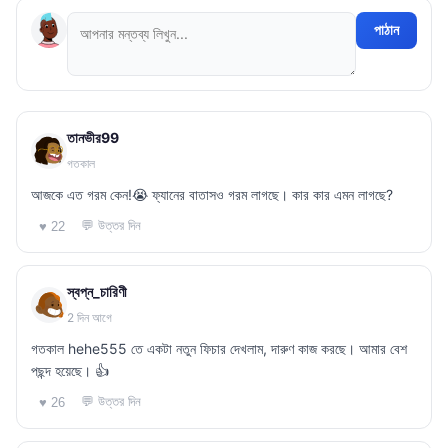
পাঠান
তানভীর99
গতকাল
আজকে এত গরম কেন!😭 ফ্যানের বাতাসও গরম লাগছে। কার কার এমন লাগছে?
💬 উত্তর দিন
♥ 22
স্বপ্ন_চারিণী
2 দিন আগে
গতকাল hehe555 তে একটা নতুন ফিচার দেখলাম, দারুণ কাজ করছে। আমার বেশ
পছন্দ হয়েছে। 👍
💬 উত্তর দিন
♥ 26