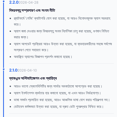
2.2.0
2026-04-28
বিষয়বস্তু সম্প্রসারণ এবং সংযম নীতি
প্ল্যাটফর্মে 'গেমিং' ক্যাটাগরি যোগ করা হয়েছে, যা আরও বিনোদনমূলক অ্যাপ সরবরাহ
করে।
অ্যাপ জমা দেওয়ার জন্য বিষয়বস্তু সংযম নির্দেশিকা চালু করা হয়েছে, গুণমান নিশ্চিত
করার জন্য।
অ্যাপ আপডেট প্রক্রিয়া আরও উন্নত করা হয়েছে, যা ব্যবহারকারীদের সহজে সর্বশেষ
সংস্করণ পেতে সহায়তা করে।
অবাঞ্ছিত অ্যাপের বিজ্ঞাপন প্রদর্শন কমানো হয়েছে।
2.1.0
2026-04-10
ব্যাকএন্ড অপ্টিমাইজেশন এবং স্থায়িত্ব
আরও ভালো স্কেলেবিলিটির জন্য সার্ভার অবকাঠামো আপগ্রেড করা হয়েছে।
অ্যাপ ইনস্টলেশন ব্যর্থতার হার কমানো হয়েছে, যা এখন আরও নির্ভরযোগ্য।
ভাষা সমর্থন প্রসারিত করা হয়েছে, আরও আঞ্চলিক ভাষা যোগ করার পরিকল্পনা সহ।
ডেটাবেস কর্মক্ষমতা উন্নত করা হয়েছে, যা দ্রুত ডেটা পুনরুদ্ধার নিশ্চিত করে।