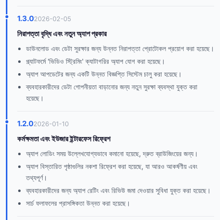
1.3.0
2026-02-05
নিরাপত্তা বৃদ্ধি এবং নতুন অ্যাপ প্রকার
ডাউনলোড এবং ডেটা সুরক্ষার জন্য উন্নত নিরাপত্তা প্রোটোকল প্রয়োগ করা হয়েছে।
প্ল্যাটফর্মে 'ভিডিও স্ট্রিমিং' ক্যাটাগরির অ্যাপ যোগ করা হয়েছে।
অ্যাপ আপডেটের জন্য একটি উন্নত বিজ্ঞপ্তি সিস্টেম চালু করা হয়েছে।
ব্যবহারকারীদের ডেটা গোপনীয়তা বাড়ানোর জন্য নতুন সুরক্ষা ব্যবস্থা যুক্ত করা
হয়েছে।
1.2.0
2026-01-10
কর্মক্ষমতা এবং ইউজার ইন্টারফেস রিফ্রেশ
অ্যাপ লোডিং সময় উল্লেখযোগ্যভাবে কমানো হয়েছে, দ্রুত ব্রাউজিংয়ের জন্য।
অ্যাপ বিস্তারিত পৃষ্ঠাগুলির নকশা রিফ্রেশ করা হয়েছে, যা আরও আকর্ষণীয় এবং
তথ্যপূর্ণ।
ব্যবহারকারীদের জন্য অ্যাপ রেটিং এবং রিভিউ জমা দেওয়ার সুবিধা যুক্ত করা হয়েছে।
সার্চ ফলাফলের প্রাসঙ্গিকতা উন্নত করা হয়েছে।