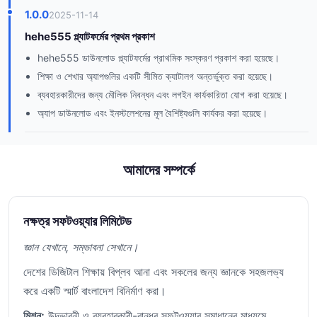
1.0.0
2025-11-14
hehe555 প্ল্যাটফর্মের প্রথম প্রকাশ
hehe555 ডাউনলোড প্ল্যাটফর্মের প্রাথমিক সংস্করণ প্রকাশ করা হয়েছে।
শিক্ষা ও শেখার অ্যাপগুলির একটি সীমিত ক্যাটালগ অন্তর্ভুক্ত করা হয়েছে।
ব্যবহারকারীদের জন্য মৌলিক নিবন্ধন এবং লগইন কার্যকারিতা যোগ করা হয়েছে।
অ্যাপ ডাউনলোড এবং ইনস্টলেশনের মূল বৈশিষ্ট্যগুলি কার্যকর করা হয়েছে।
আমাদের সম্পর্কে
নক্ষত্র সফটওয়্যার লিমিটেড
জ্ঞান যেখানে, সম্ভাবনা সেখানে।
দেশের ডিজিটাল শিক্ষায় বিপ্লব আনা এবং সকলের জন্য জ্ঞানকে সহজলভ্য
করে একটি স্মার্ট বাংলাদেশ বিনির্মাণ করা।
মিশন:
উদ্ভাবনী ও ব্যবহারকারী-বান্ধব সফটওয়্যার সমাধানের মাধ্যমে