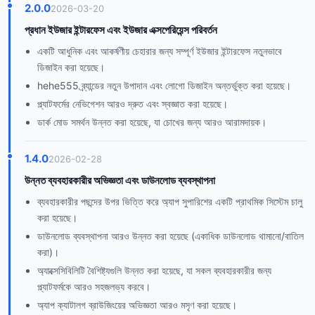
2.0.0
2026-03-20
প্রধান ইউজার ইন্টারফেস এবং ইউজার এক্সপেরিয়েন্স পরিবর্তন
একটি আধুনিক এবং আকর্ষণীয় চেহারার জন্য সম্পূর্ণ ইউজার ইন্টারফেস নতুনভাবে
ডিজাইন করা হয়েছে।
hehe555 ব্র্যান্ডের নতুন উপাদান এবং লোগো ডিজাইন অন্তর্ভুক্ত করা হয়েছে।
প্ল্যাটফর্মের নেভিগেশন আরও দ্রুত এবং স্বজ্ঞাত করা হয়েছে।
ডার্ক মোড সমর্থন উন্নত করা হয়েছে, যা চোখের জন্য আরও আরামদায়ক।
1.4.0
2026-02-28
উন্নত ব্যবহারকারীর অভিজ্ঞতা এবং ডাউনলোড ব্যবস্থাপনা
ব্যবহারকারীর পছন্দের উপর ভিত্তি করে অ্যাপ সুপারিশের একটি প্রাথমিক সিস্টেম চালু
করা হয়েছে।
ডাউনলোড ব্যবস্থাপনা আরও উন্নত করা হয়েছে (একাধিক ডাউনলোড থামানো/বাতিল
করা)।
অ্যাক্সেসিবিলিটি বৈশিষ্ট্যগুলি উন্নত করা হয়েছে, যা সকল ব্যবহারকারীর জন্য
প্ল্যাটফর্মকে আরও সহজলভ্য করবে।
অ্যাপ ক্যাটালগ ব্রাউজিংয়ের অভিজ্ঞতা আরও মসৃণ করা হয়েছে।