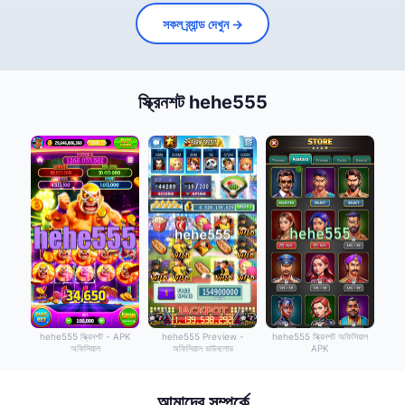
সকল ব্র্যান্ড দেখুন →
স্ক্রিনশট hehe555
hehe555 স্ক্রিনশট - APK
hehe555 Preview -
hehe555 স্ক্রিনশট অফিসিয়াল
অফিসিয়াল
অফিসিয়াল ডাউনলোড
APK
আমাদের সম্পর্কে