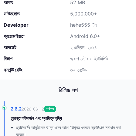
আকার
52 MB
ডাউনলোড
5,000,000+
Developer
hehe555 টিম
প্রয়োজনীয়তা
Android 6.0+
আপডেট
২ এপ্রিল, ২০২৪
বিভাগ
অ্যাপ স্টোর ও ইউটিলিটি
কনটেন্ট রেটিং
৩+ রেটেড
রিলিজ লগ
2.6.2
2026-06-12
সর্বশেষ
চূড়ান্ত পরিমার্জন এবং স্থায়িত্ব বৃদ্ধি
প্ল্যাটফর্মের আনুষ্ঠানিক উদ্বোধনের আগে চিহ্নিত গুরুতর ত্রুটিগুলি সমাধান করা
হয়েছে।