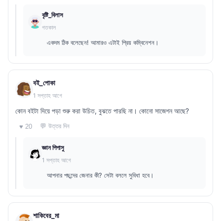
বৃষ্টি_বিলাস
গতকাল
একদম ঠিক বলেছেন! আমারও এটাই প্রিয় কম্বিনেশন।
বই_পোকা
1 সপ্তাহ আগে
কোন বইটা দিয়ে পড়া শুরু করা উচিত, বুঝতে পারছি না। কোনো সাজেশন আছে?
💬 উত্তর দিন
♥ 20
জ্ঞান পিপাসু
1 সপ্তাহ আগে
আপনার পছন্দের জেনার কী? সেটা বললে সুবিধা হবে।
শাকিবের_মা