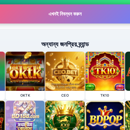
এখনই নিবন্ধন করুন
অন্যান্য জনপ্রিয় ব্র্যান্ড
OKTK
CEO
TK10