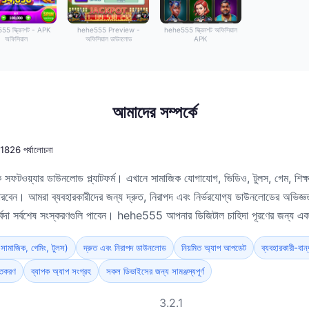
5 স্ক্রিনশট - APK
hehe555 Preview -
hehe555 স্ক্রিনশট অফিসিয়াল
অফিসিয়াল
অফিসিয়াল ডাউনলোড
APK
আমাদের সম্পর্কে
1826 পর্যালোচনা
িক সফটওয়্যার ডাউনলোড প্ল্যাটফর্ম। এখানে সামাজিক যোগাযোগ, ভিডিও, টুলস, গেম, শিক্
েন। আমরা ব্যবহারকারীদের জন্য দ্রুত, নিরাপদ এবং নির্ভরযোগ্য ডাউনলোডের অভিজ্ঞতা
বদা সর্বশেষ সংস্করণগুলি পাবেন। hehe555 আপনার ডিজিটাল চাহিদা পূরণের জন্য একট
 (সামাজিক, গেমিং, টুলস)
দ্রুত এবং নিরাপদ ডাউনলোড
নিয়মিত অ্যাপ আপডেট
ব্যবহারকারী-বান
চিতকরণ
ব্যাপক অ্যাপ সংগ্রহ
সকল ডিভাইসের জন্য সামঞ্জস্যপূর্ণ
3.2.1