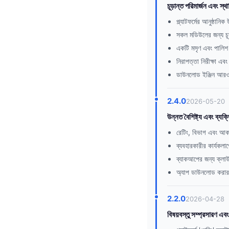
চূড়ান্ত পরিমার্জন এবং স্থায
প্ল্যাটফর্মের আনুষ্ঠান
সকল মডিউলের জন্য চূড়
একটি মসৃণ এবং পালিশ 
নিরাপত্তা নিরীক্ষা এবং 
ডাউনলোড ইঞ্জিন আরও শ
2.4.0
2026-05-20
উন্নত বৈশিষ্ট্য এবং ব্য
রেটিং, বিভাগ এবং আকা
ব্যবহারকারীর কার্যকল
ব্যাকআপের জন্য ক্লাউ
অ্যাপ ডাউনলোড করার 
2.2.0
2026-04-28
বিষয়বস্তু সম্প্রসারণ এব