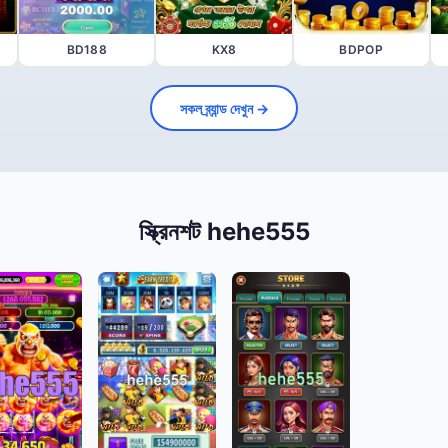
BD188
KX8
BDPOP
সকল ব্র্যান্ড দেখুন →
স্ক্রিনশট hehe555