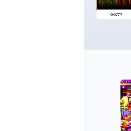
QQ777