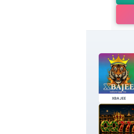
XBAJEE