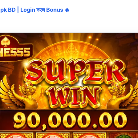
k BD | Login সহজ Bonus 🔥