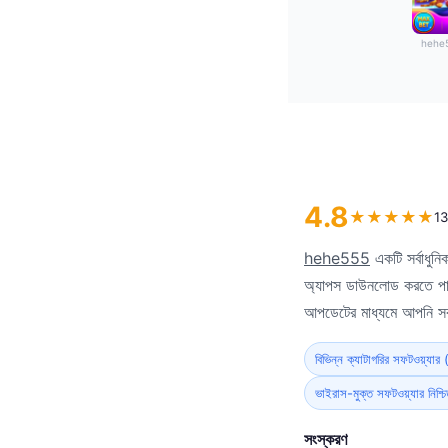
hehe55
4.8
★
★
★
★
★
13
hehe555
একটি সর্বাধুন
অ্যাপস ডাউনলোড করতে পারব
আপডেটের মাধ্যমে আপনি সর্
বিভিন্ন ক্যাটাগরির সফটওয়্যার
ভাইরাস-মুক্ত সফটওয়্যার নিশ্
সংস্করণ