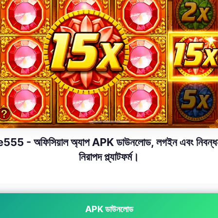
55 - অফিসিয়াল অ্যাপ APK ডাউনলোড, লগইন এবং নিবন্ধ
নিরাপদ প্ল্যাটফর্ম।
APK ডাউনলোড