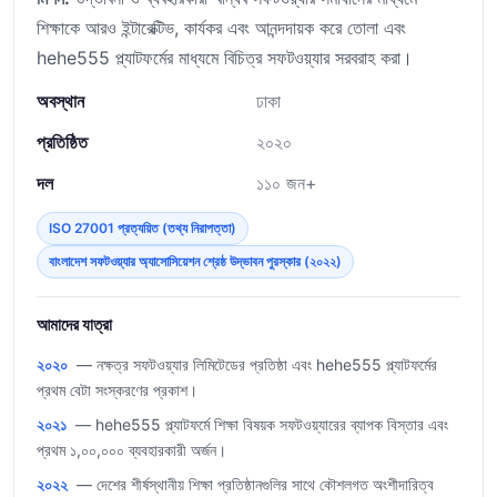
শিক্ষাকে আরও ইন্টারেক্টিভ, কার্যকর এবং আনন্দদায়ক করে তোলা এবং
hehe555 প্ল্যাটফর্মের মাধ্যমে বিচিত্র সফটওয়্যার সরবরাহ করা।
অবস্থান
ঢাকা
প্রতিষ্ঠিত
২০২০
দল
১১০ জন+
ISO 27001 প্রত্যয়িত (তথ্য নিরাপত্তা)
বাংলাদেশ সফটওয়্যার অ্যাসোসিয়েশন শ্রেষ্ঠ উদ্ভাবন পুরস্কার (২০২২)
আমাদের যাত্রা
২০২০
— নক্ষত্র সফটওয়্যার লিমিটেডের প্রতিষ্ঠা এবং hehe555 প্ল্যাটফর্মের
প্রথম বেটা সংস্করণের প্রকাশ।
২০২১
— hehe555 প্ল্যাটফর্মে শিক্ষা বিষয়ক সফটওয়্যারের ব্যাপক বিস্তার এবং
প্রথম ১,০০,০০০ ব্যবহারকারী অর্জন।
২০২২
— দেশের শীর্ষস্থানীয় শিক্ষা প্রতিষ্ঠানগুলির সাথে কৌশলগত অংশীদারিত্ব