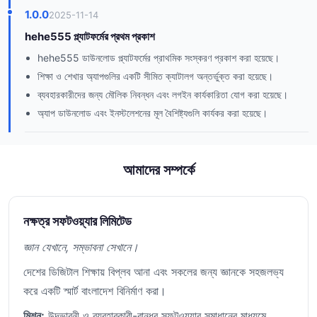
1.0.0
2025-11-14
hehe555 প্ল্যাটফর্মের প্রথম প্রকাশ
hehe555 ডাউনলোড প্ল্যাটফর্মের প্রাথমিক সংস্করণ প্রকাশ করা হয়েছে।
শিক্ষা ও শেখার অ্যাপগুলির একটি সীমিত ক্যাটালগ অন্তর্ভুক্ত করা হয়েছে।
ব্যবহারকারীদের জন্য মৌলিক নিবন্ধন এবং লগইন কার্যকারিতা যোগ করা হয়েছে।
অ্যাপ ডাউনলোড এবং ইনস্টলেশনের মূল বৈশিষ্ট্যগুলি কার্যকর করা হয়েছে।
আমাদের সম্পর্কে
নক্ষত্র সফটওয়্যার লিমিটেড
জ্ঞান যেখানে, সম্ভাবনা সেখানে।
দেশের ডিজিটাল শিক্ষায় বিপ্লব আনা এবং সকলের জন্য জ্ঞানকে সহজলভ্য
করে একটি স্মার্ট বাংলাদেশ বিনির্মাণ করা।
মিশন:
উদ্ভাবনী ও ব্যবহারকারী-বান্ধব সফটওয়্যার সমাধানের মাধ্যমে