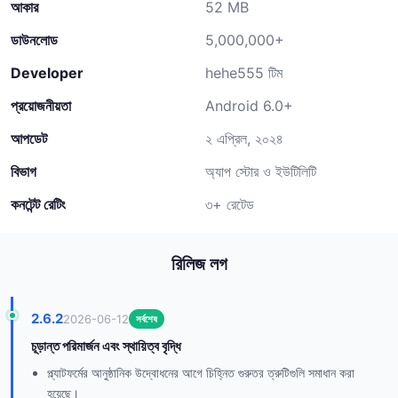
আকার
52 MB
ডাউনলোড
5,000,000+
Developer
hehe555 টিম
প্রয়োজনীয়তা
Android 6.0+
আপডেট
২ এপ্রিল, ২০২৪
বিভাগ
অ্যাপ স্টোর ও ইউটিলিটি
কনটেন্ট রেটিং
৩+ রেটেড
রিলিজ লগ
2.6.2
2026-06-12
সর্বশেষ
চূড়ান্ত পরিমার্জন এবং স্থায়িত্ব বৃদ্ধি
প্ল্যাটফর্মের আনুষ্ঠানিক উদ্বোধনের আগে চিহ্নিত গুরুতর ত্রুটিগুলি সমাধান করা
হয়েছে।