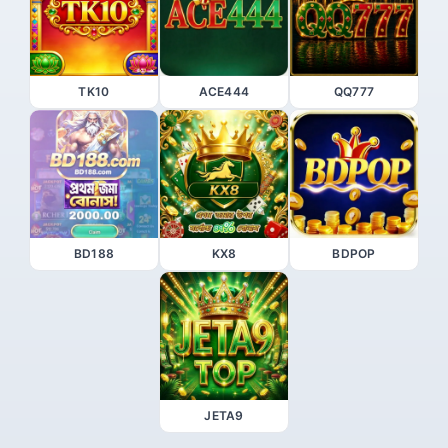
TK10
ACE444
QQ777
BD188
KX8
BDPOP
JETA9