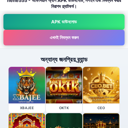
hehe555 - অফিসিয়াল অ্যাপ APK ডাউনলোড, লগইন এবং নিবন্ধন করার
নিরাপদ প্ল্যাটফর্ম।
APK ডাউনলোড
এখনই নিবন্ধন করুন
অন্যান্য জনপ্রিয় ব্র্যান্ড
XBAJEE
OKTK
CEO