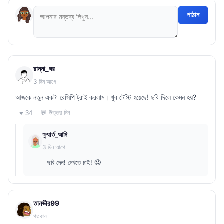
পাঠান
রান্না_ঘর
3 দিন আগে
আজকে নতুন একটা রেসিপি ট্রাই করলাম। খুব টেস্টি হয়েছে! ছবি দিলে কেমন হয়?
💬 উত্তর দিন
♥ 34
ক্ষুধার্ত_আমি
3 দিন আগে
ছবি দেন! দেখতে চাই! 🤤
তানভীর99
গতকাল