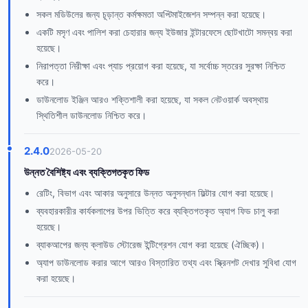
সকল মডিউলের জন্য চূড়ান্ত কর্মক্ষমতা অপ্টিমাইজেশন সম্পন্ন করা হয়েছে।
একটি মসৃণ এবং পালিশ করা চেহারার জন্য ইউজার ইন্টারফেসে ছোটখাটো সমন্বয় করা
হয়েছে।
নিরাপত্তা নিরীক্ষা এবং প্যাচ প্রয়োগ করা হয়েছে, যা সর্বোচ্চ স্তরের সুরক্ষা নিশ্চিত
করে।
ডাউনলোড ইঞ্জিন আরও শক্তিশালী করা হয়েছে, যা সকল নেটওয়ার্ক অবস্থায়
স্থিতিশীল ডাউনলোড নিশ্চিত করে।
2.4.0
2026-05-20
উন্নত বৈশিষ্ট্য এবং ব্যক্তিগতকৃত ফিড
রেটিং, বিভাগ এবং আকার অনুসারে উন্নত অনুসন্ধান ফিল্টার যোগ করা হয়েছে।
ব্যবহারকারীর কার্যকলাপের উপর ভিত্তি করে ব্যক্তিগতকৃত অ্যাপ ফিড চালু করা
হয়েছে।
ব্যাকআপের জন্য ক্লাউড স্টোরেজ ইন্টিগ্রেশন যোগ করা হয়েছে (ঐচ্ছিক)।
অ্যাপ ডাউনলোড করার আগে আরও বিস্তারিত তথ্য এবং স্ক্রিনশট দেখার সুবিধা যোগ
করা হয়েছে।