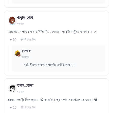
প্রকৃতি_প্রেমী
গতকাল
আজ সকালে গাছের পাতায় শিশির বিন্দু দেখলাম। প্রকৃতির সৌন্দর্য অসাধারণ। 💧
💬 উত্তর দিন
♥ 30
ফুলের_রং
গতকাল
হ্যাঁ, শীতকালে সকালে প্রকৃতির রূপটাই আলাদা।
ইমরান_হোসেন
গতকাল
রাতের বেলা ট্রাফিক জ্যামে আটকে আছি। জ্যাম আর কত বাড়বে কে জানে। 💀
💬 উত্তর দিন
♥ 19