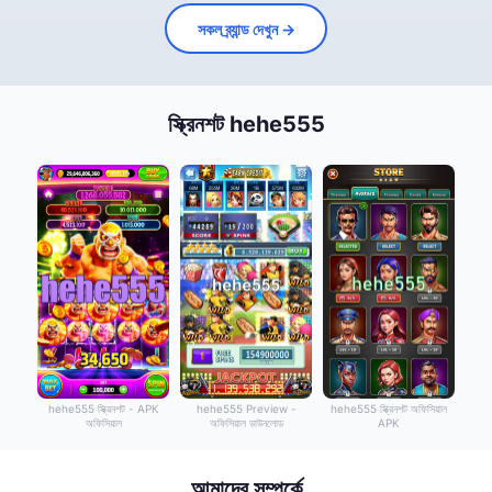
সকল ব্র্যান্ড দেখুন →
স্ক্রিনশট hehe555
hehe555 স্ক্রিনশট - APK
hehe555 Preview -
hehe555 স্ক্রিনশট অফিসিয়াল
অফিসিয়াল
অফিসিয়াল ডাউনলোড
APK
আমাদের সম্পর্কে