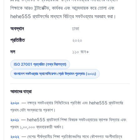
শিক্ষাকে আরও ইন্টারেক্টিভ, কার্যকর এবং আনন্দদায়ক করে তোলা এবং
hehe555 প্ল্যাটফর্মের মাধ্যমে বিচিত্র সফটওয়্যার সরবরাহ করা।
অবস্থান
ঢাকা
প্রতিষ্ঠিত
২০২০
দল
১১০ জন+
ISO 27001 প্রত্যয়িত (তথ্য নিরাপত্তা)
বাংলাদেশ সফটওয়্যার অ্যাসোসিয়েশন শ্রেষ্ঠ উদ্ভাবন পুরস্কার (২০২২)
আমাদের যাত্রা
২০২০
— নক্ষত্র সফটওয়্যার লিমিটেডের প্রতিষ্ঠা এবং hehe555 প্ল্যাটফর্মের
প্রথম বেটা সংস্করণের প্রকাশ।
২০২১
— hehe555 প্ল্যাটফর্মে শিক্ষা বিষয়ক সফটওয়্যারের ব্যাপক বিস্তার এবং
প্রথম ১,০০,০০০ ব্যবহারকারী অর্জন।
২০২২
— দেশের শীর্ষস্থানীয় শিক্ষা প্রতিষ্ঠানগুলির সাথে কৌশলগত অংশীদারিত্ব