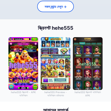
সকল ব্র্যান্ড দেখুন →
স্ক্রিনশট hehe555
hehe555 স্ক্রিনশট - APK
hehe555 Preview -
hehe555 স্ক্রিনশট অফিসিয়াল
অফিসিয়াল
অফিসিয়াল ডাউনলোড
APK
আমাদের সম্পর্কে