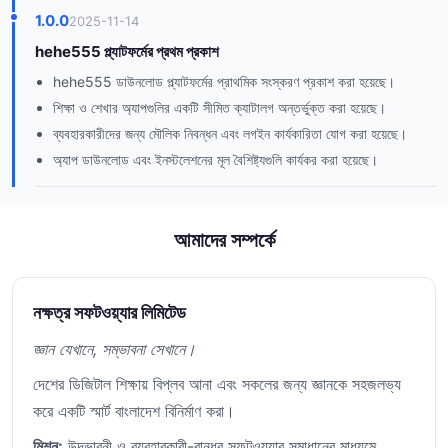
1.0.0
2025-11-14
hehe555 প্ল্যাটফর্মের প্রথম প্রকাশ
hehe555 ডাউনলোড প্ল্যাটফর্মের প্রাথমিক সংস্করণ প্রকাশ করা হয়েছে।
শিক্ষা ও শেখার অ্যাপগুলির একটি সীমিত ক্যাটালগ অন্তর্ভুক্ত করা হয়েছে।
ব্যবহারকারীদের জন্য মৌলিক নিবন্ধন এবং লগইন কার্যকারিতা যোগ করা হয়েছে।
অ্যাপ ডাউনলোড এবং ইনস্টলেশনের মূল বৈশিষ্ট্যগুলি কার্যকর করা হয়েছে।
আমাদের সম্পর্কে
নক্ষত্র সফটওয়্যার লিমিটেড
জ্ঞান যেখানে, সম্ভাবনা সেখানে।
দেশের ডিজিটাল শিক্ষায় বিপ্লব আনা এবং সকলের জন্য জ্ঞানকে সহজলভ্য
করে একটি স্মার্ট বাংলাদেশ বিনির্মাণ করা।
মিশন:
উদ্ভাবনী ও ব্যবহারকারী-বান্ধব সফটওয়্যার সমাধানের মাধ্যমে